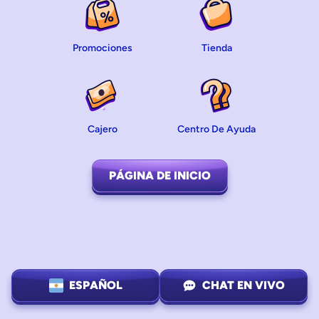
Promociones
Tienda
Cajero
Centro De Ayuda
PÁGINA DE INICIO
ESPAÑOL
CHAT EN VIVO