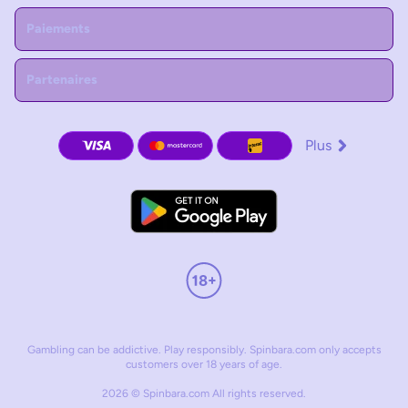
Paiements
Partenaires
Plus
Gambling can be addictive. Play responsibly. Spinbara.com only accepts
customers over 18 years of age.
2026 © Spinbara.com All rights reserved.