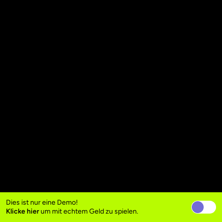
Dies ist nur eine Demo!
Klicke hier
um mit echtem Geld zu spielen.