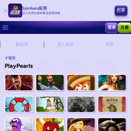
Spinbara应用
打开
进入应用以获得最佳游戏体验
登录
注册
娱乐城
真人娱乐
体育
返回
PlayPearls