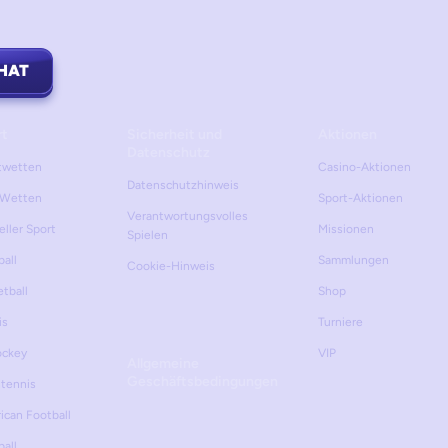
CHAT
rt
Sicherheit und
Aktionen
Datenschutz
twetten
Casino-Aktionen
Datenschutzhinweis
-Wetten
Sport-Aktionen
Verantwortungsvolles
eller Sport
Missionen
Spielen
ball
Sammlungen
Cookie-Hinweis
tball
Shop
is
Turniere
ockey
VIP
Allgemeine
Geschäftsbedingungen
htennis
ican Football
ball