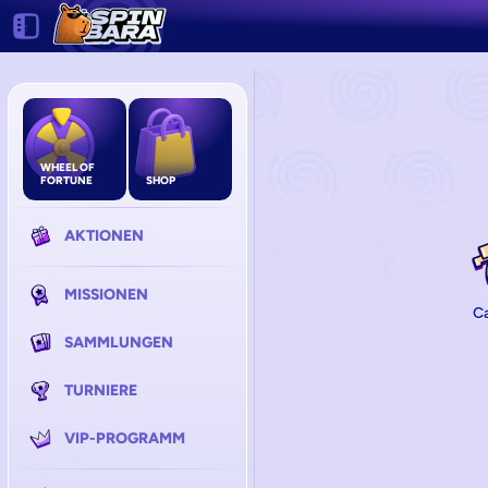
WHEEL OF
FORTUNE
SHOP
AKTIONEN
MISSIONEN
C
SAMMLUNGEN
TURNIERE
VIP-PROGRAMM