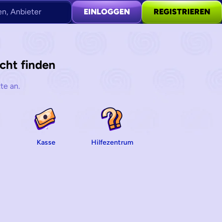
en, Anbieter
EINLOGGEN
REGISTRIEREN
cht finden
te an.
Kasse
Hilfezentrum