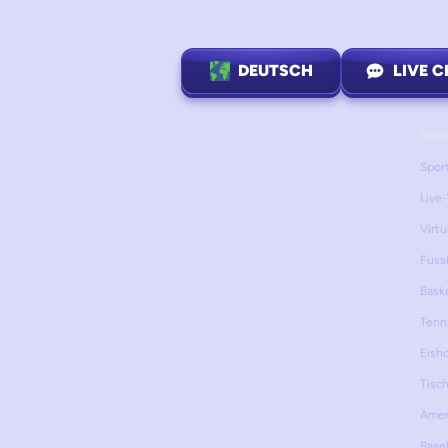
DEUTSCH
LIVE 
Spo
Spor
Live
Virtu
Fuss
Baske
Tenn
Eish
Tisc
Amer
Base