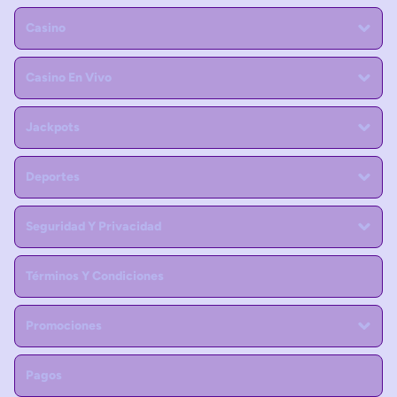
Casino
Casino En Vivo
Jackpots
Deportes
Seguridad Y Privacidad
Términos Y Condiciones
Promociones
Pagos