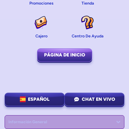
Promociones
Tienda
Cajero
Centro De Ayuda
PÁGINA DE INICIO
ESPAÑOL
CHAT EN VIVO
Información General