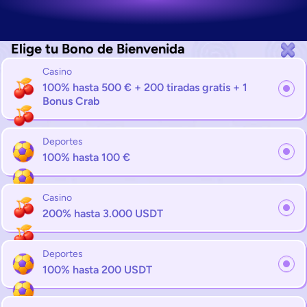
Elige tu Bono de Bienvenida
Casino
100% hasta 500 € + 200 tiradas gratis + 1
Bonus Crab
Deportes
100% hasta 100 €
Casino
200% hasta 3.000 USDT
Deportes
100% hasta 200 USDT