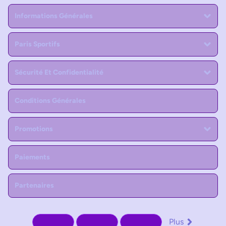
Informations Générales
Paris Sportifs
Sécurité Et Confidentialité
Conditions Générales
Promotions
Paiements
Partenaires
Plus