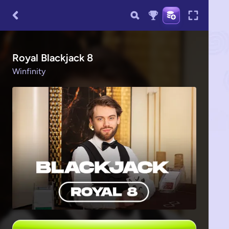
Royal Blackjack 8
Winfinity