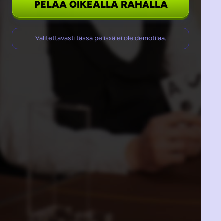
PELAA OIKEALLA RAHALLA
Valitettavasti tässä pelissä ei ole demotilaa.