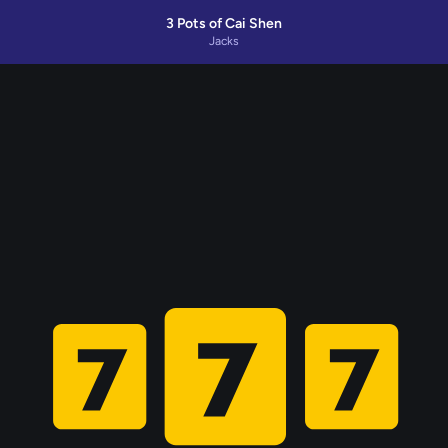
3 Pots of Cai Shen
Jacks