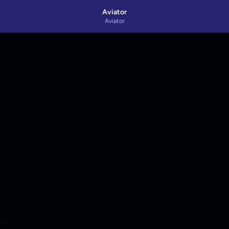
Aviator
Aviator