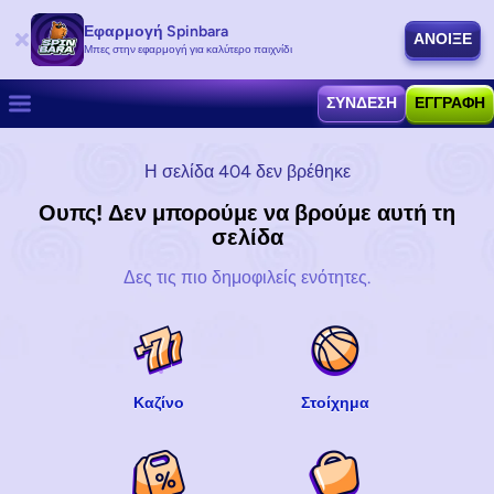
Εφαρμογή Spinbara
ΆΝΟΙΞΕ
Μπες στην εφαρμογή για καλύτερο παιχνίδι
ΣΎΝΔΕΣΗ
ΕΓΓΡΑΦΉ
Η σελίδα 404 δεν βρέθηκε
Ουπς! Δεν μπορούμε να βρούμε αυτή τη
σελίδα
Δες τις πιο δημοφιλείς ενότητες.
Καζίνο
Στοίχημα