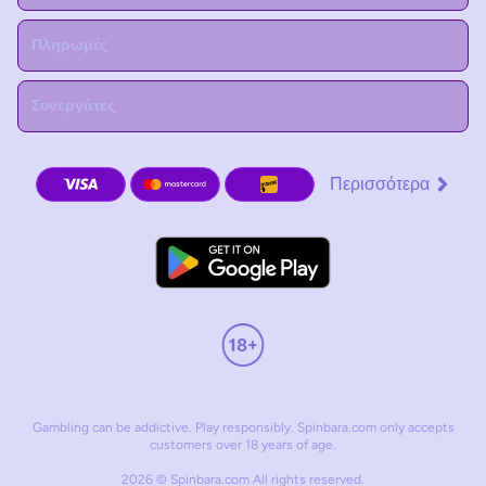
Πληρωμές
Συνεργάτες
Περισσότερα
Gambling can be addictive. Play responsibly. Spinbara.com only accepts
customers over 18 years of age.
2026 © Spinbara.com All rights reserved.