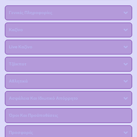
Γενικές Πληροφορίες
Καζίνο
Live Καζίνο
Τζάκποτ
Αθλητικά
Ασφάλεια Και Ιδιωτικό Απόρρητο
Όροι Και Προϋποθέσεις
Προσφορές