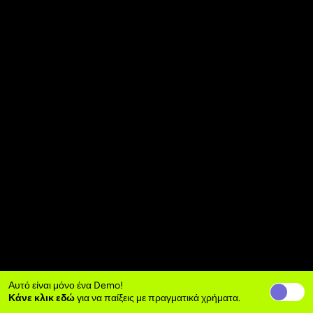
Αυτό είναι μόνο ένα Demo!
Κάνε κλικ εδώ
για να παίξεις με πραγματικά χρήματα.