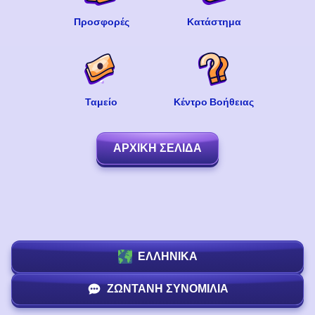
Προσφορές
Κατάστημα
Ταμείο
Κέντρο Βοήθειας
ΑΡΧΙΚΉ ΣΕΛΊΔΑ
ΕΛΛΗΝΙΚΆ
ΖΩΝΤΑΝΉ ΣΥΝΟΜΙΛΊΑ