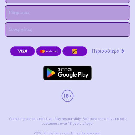
Πληρωμές
Συνεργάτες
Περισσότερα
Gambling can be addictive. Play responsibly. Spinbara.com only accepts
customers over 18 years of age.
2026 © Spinbara.com All rights reserved.