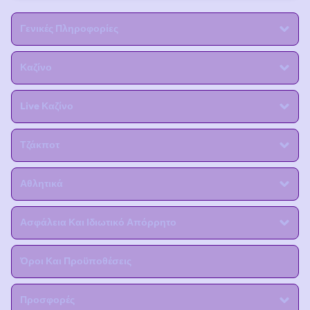
Γενικές Πληροφορίες
Καζίνο
Live Καζίνο
Τζάκποτ
Αθλητικά
Ασφάλεια Και Ιδιωτικό Απόρρητο
Όροι Και Προϋποθέσεις
Προσφορές