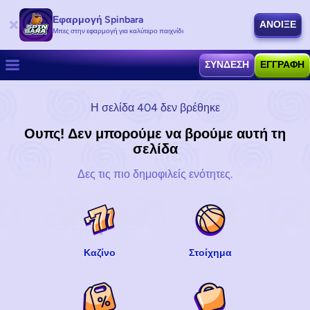
Εφαρμογή Spinbara
ΆΝΟΙΞΕ
Μπες στην εφαρμογή για καλύτερο παιχνίδι
ΣΎΝΔΕΣΗ
ΕΓΓΡΑΦΉ
Η σελίδα 404 δεν βρέθηκε
Ουπς! Δεν μπορούμε να βρούμε αυτή τη
σελίδα
Δες τις πιο δημοφιλείς ενότητες.
Καζίνο
Στοίχημα