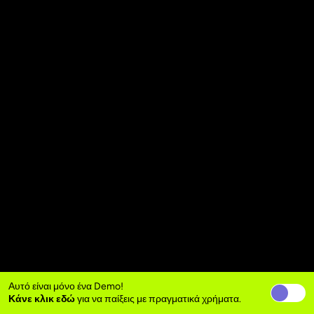
Αυτό είναι μόνο ένα Demo!
Κάνε κλικ εδώ
για να παίξεις με πραγματικά χρήματα.