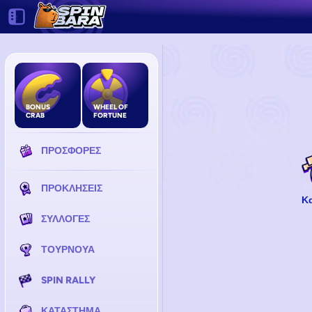
BONUS
WHEEL OF
CRAB
FORTUNE
ΠΡΟΣΦΟΡΈΣ
ΠΡΟΚΛΉΣΕΙΣ
Κ
ΣΥΛΛΟΓΈΣ
ΤΟΥΡΝΟΥΆ
SPIN RALLY
ΚΑΤΆΣΤΗΜΑ