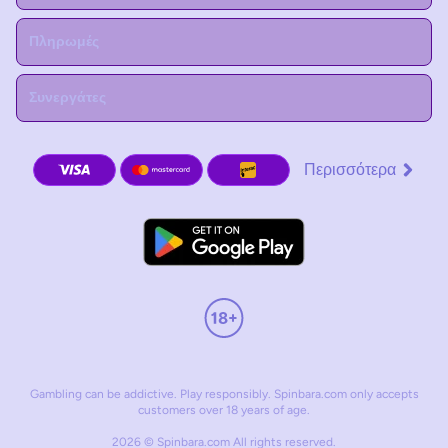
Πληρωμές
Συνεργάτες
Περισσότερα
Gambling can be addictive. Play responsibly. Spinbara.com only accepts
customers over 18 years of age.
2026 © Spinbara.com All rights reserved.