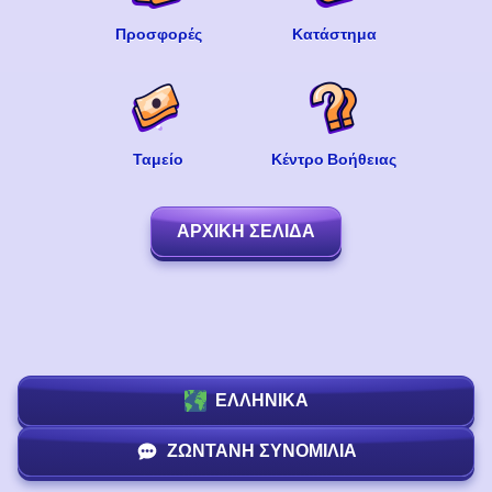
Προσφορές
Κατάστημα
Ταμείο
Κέντρο Βοήθειας
ΑΡΧΙΚΉ ΣΕΛΊΔΑ
ΕΛΛΗΝΙΚΆ
ΖΩΝΤΑΝΉ ΣΥΝΟΜΙΛΊΑ