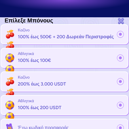
Επίλεξε Μπόνους
Καζίνο
100% έως 500€ + 200 Δωρεάν Περιστροφές
Αθλητικά
100% έως 100€
Καζίνο
200% έως 3.000 USDT
Αθλητικά
100% έως 200 USDT
Έχω κωδικό προσφοράς