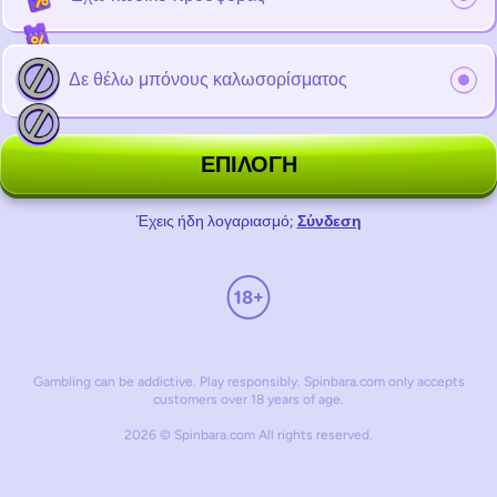
Δε θέλω μπόνους καλωσορίσματος
ΕΠΙΛΟΓΉ
Έχεις ήδη λογαριασμό;
Σύνδεση
Gambling can be addictive. Play responsibly. Spinbara.com only accepts
customers over 18 years of age.
2026 © Spinbara.com All rights reserved.