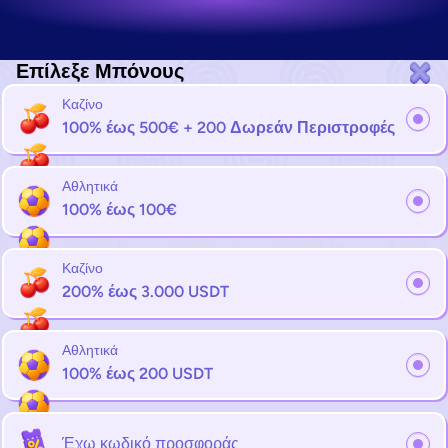
Επίλεξε Μπόνους
Καζίνο
100% έως 500€ + 200 Δωρεάν Περιστροφές
Αθλητικά
100% έως 100€
Καζίνο
200% έως 3.000 USDT
Αθλητικά
100% έως 200 USDT
Έχω κωδικό προσφοράς