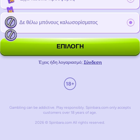
Δε θέλω μπόνους καλωσορίσματος
ΕΠΙΛΟΓΉ
Έχεις ήδη λογαριασμό;
Σύνδεση
Gambling can be addictive. Play responsibly. Spinbara.com only accepts
customers over 18 years of age.
2026 © Spinbara.com All rights reserved.