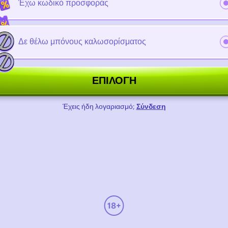
Έχω κωδικό προσφοράς
Δε θέλω μπόνους καλωσορίσματος
ΕΠΙΛΟΓΉ
Έχεις ήδη λογαριασμό;
Σύνδεση