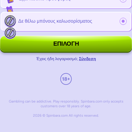
Δε θέλω μπόνους καλωσορίσματος
ΕΠΙΛΟΓΉ
Έχεις ήδη λογαριασμό;
Σύνδεση
Gambling can be addictive. Play responsibly. Spinbara.com only accepts
customers over 18 years of age.
2026 © Spinbara.com All rights reserved.