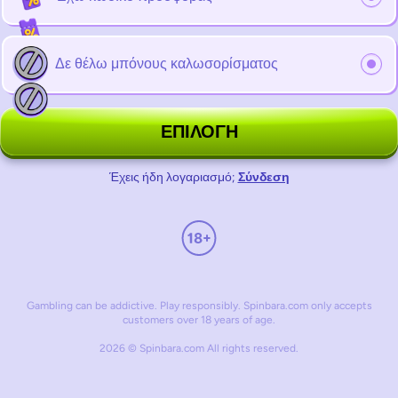
Δε θέλω μπόνους καλωσορίσματος
ΕΠΙΛΟΓΉ
Έχεις ήδη λογαριασμό;
Σύνδεση
Gambling can be addictive. Play responsibly. Spinbara.com only accepts
customers over 18 years of age.
2026 © Spinbara.com All rights reserved.