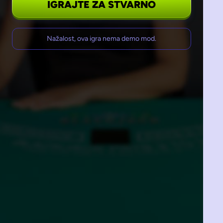
IGRAJTE ZA STVARNO
Nažalost, ova igra nema demo mod.