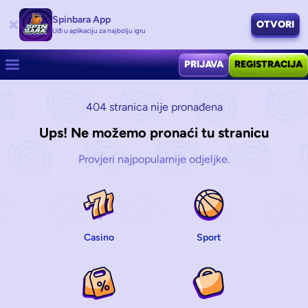
Spinbara App
OTVORI
Uđi u aplikaciju za najbolju igru
PRIJAVA
REGISTRACIJA
404 stranica nije pronađena
Ups! Ne možemo pronaći tu stranicu
Provjeri najpopularnije odjeljke.
Casino
Sport