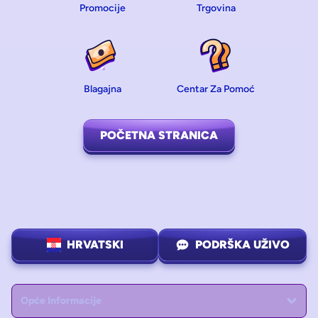
Promocije
Trgovina
Blagajna
Centar Za Pomoć
POČETNA STRANICA
HRVATSKI
PODRŠKA UŽIVO
Opće Informacije