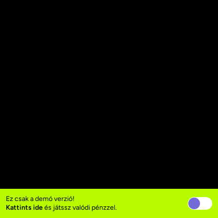
Ez csak a demó verzió!
Kattints ide
és játssz valódi pénzzel.