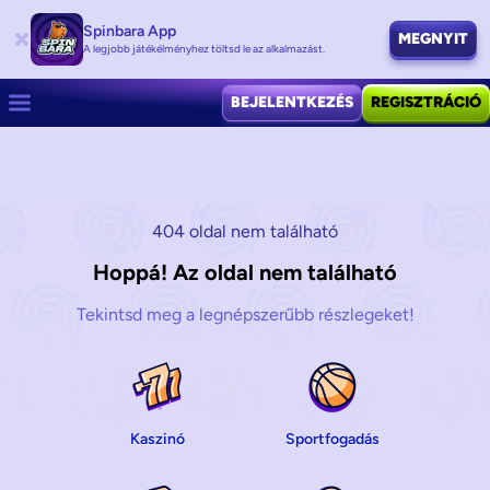
Spinbara App
MEGNYIT
A legjobb játékélményhez töltsd le az alkalmazást.
BEJELENTKEZÉS
REGISZTRÁCIÓ
404 oldal nem található
Hoppá! Az oldal nem található
Tekintsd meg a legnépszerűbb részlegeket!
Kaszinó
Sportfogadás