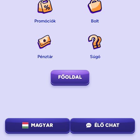
Promóciók
Bolt
Pénztár
Súgó
FŐOLDAL
MAGYAR
ÉLŐ CHAT