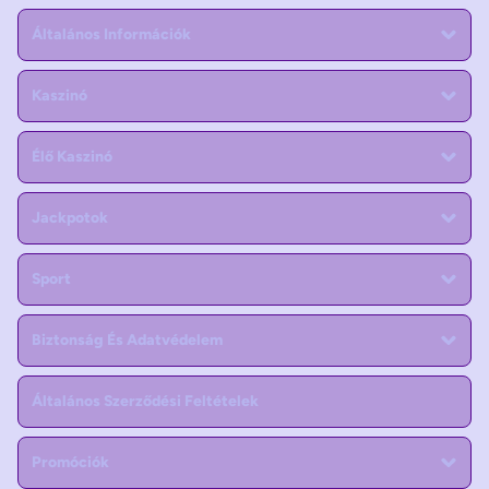
Általános Információk
Kaszinó
Élő Kaszinó
Jackpotok
Sport
Biztonság És Adatvédelem
Általános Szerződési Feltételek
Promóciók