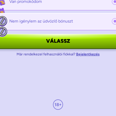
Van promokódom
Nem igénylem az üdvözlő bónuszt
VÁLASSZ
Már rendelkezel felhasználói fiókkal?
Bejelentkezés