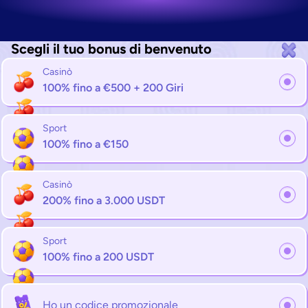
Scegli il tuo bonus di benvenuto
Casinò
100% fino a €500 + 200 Giri
Sport
100% fino a €150
Casinò
200% fino a 3.000 USDT
Sport
100% fino a 200 USDT
Ho un codice promozionale