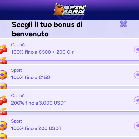
Scegli il tuo bonus di
benvenuto
Casinò
100% fino a €500 + 200 Giri
Sport
100% fino a €150
Casinò
200% fino a 3.000 USDT
Sport
100% fino a 200 USDT