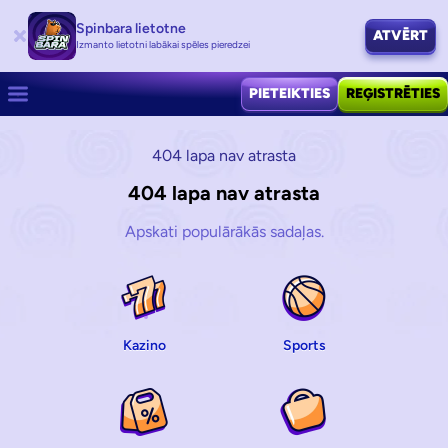
Spinbara lietotne
ATVĒRT
Izmanto lietotni labākai spēles pieredzei
PIETEIKTIES
REĢISTRĒTIES
404 lapa nav atrasta
404 lapa nav atrasta
Apskati populārākās sadaļas.
Kazino
Sports