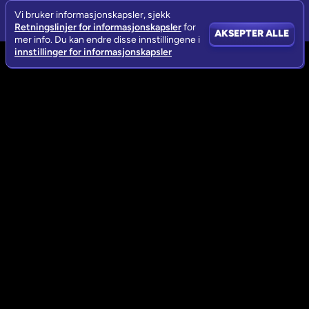
Vi bruker informasjonskapsler, sjekk
Retningslinjer for informasjonskapsler
for
AKSEPTER ALLE
mer info. Du kan endre disse innstillingene i
innstillinger for informasjonskapsler