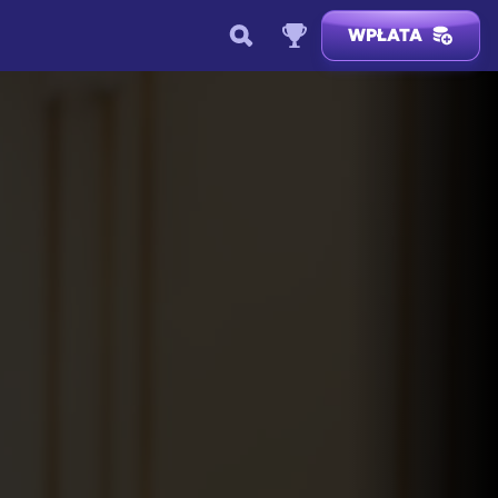
WPŁATA