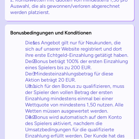
Auswahl, die als gewonnen/verloren abgerechnet
werden platzierst.
Bonusbedingungen und Konditionen
Dieses Angebot gilt nur für Neukunden, die
1.
sich auf unserer Website registriert und dort
ihre erste Echtgeld-Einzahlung getätigt haben.
Der Bonus beträgt 100% der ersten Einzahlung
2.
eines Spielers bis zu 200 EUR.
Der Mindesteinzahlungsbetrag für diese
3.
Aktion beträgt 20 EUR.
Um sich für den Bonus zu qualifizieren, muss
3.1.
der Spieler den vollen Betrag der ersten
Einzahlung mindestens einmal bei einer
Wettquote von mindestens 1,50 nutzen. Alle
Wetten müssen ausgewertet werden.
Der Bonus wird automatisch auf dem Konto
3.2.
des Spielers aktiviert, nachdem die
Umsatzbedingungen für die qualifizierte
Einzahlung erfüllt werden. Der Kunde hat das