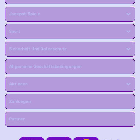
Auswahl, bevor Kunden den Betrag ihres
Bonus und die entsprechenden Gewinne
auszahlen lassen können.
Jackpot-Spiele
Die folgenden Arten von Wetten werden nicht
6.
auf die Umsatzbedingungen angerechnet:
Sport
Ausgezahlte und Systemwetten oder Wetten,
die mit einer Freiwette oder Bonusguthaben
platziert wurden, Wetten, die als ungültig
Sicherheit Und Datenschutz
abgerechnet werden, sowie Wetten, die im
Casino, Live Casino und virtuellen Bereich
platziert wurden.
Allgemeine Geschäftsbedingungen
Der Höchstbetrag, der für die
7.
Umsatzbedingungen jeder Wette angerechnet
wird, beträgt 50 EUR.
Aktionen
Nur die erste Wette auf ein Ereignis wird dem
8.
Umsatz des Bonus angerechnet.
Die Umsatzbedingungen müssen innerhalb
9.
Zahlungen
von 30 Tagen nach der Ersteinzahlung des
Spielers erfüllt werden, andernfalls verfällt der
Partner
Bonus und alle entsprechenden Gewinne.
Wenn wir Grund zu der Annahme haben, dass
10.
Spieler eine Wette oder eine Reihe von
Wetten (entweder selbst oder in Verbindung