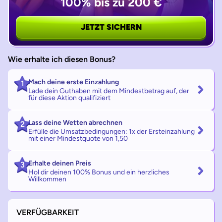
100% bis zu 200 €
JETZT SICHERN
Wie erhalte ich diesen Bonus?
Mach deine erste Einzahlung
1
Lade dein Guthaben mit dem Mindestbetrag auf, der
für diese Aktion qualifiziert
Lass deine Wetten abrechnen
2
Erfülle die Umsatzbedingungen: 1x der Ersteinzahlung
mit einer Mindestquote von 1,50
Erhalte deinen Preis
3
Hol dir deinen 100% Bonus und ein herzliches
Willkommen
VERFÜGBARKEIT