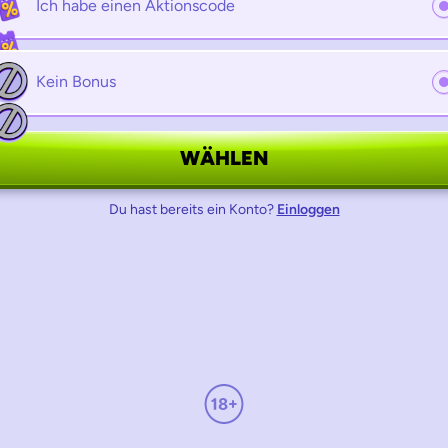
Ich habe einen Aktionscode
Kein Bonus
WÄHLEN
Du hast bereits ein Konto?
Einloggen