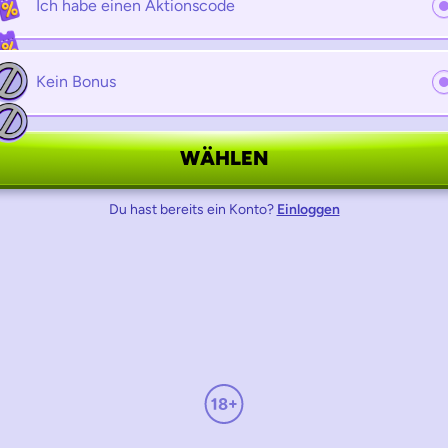
Ich habe einen Aktionscode
Kein Bonus
WÄHLEN
Du hast bereits ein Konto?
Einloggen