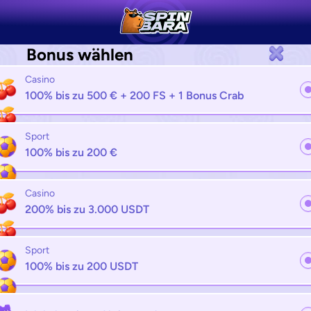
Bonus wählen
Casino
100% bis zu 500 € + 200 FS + 1 Bonus Crab
Sport
100% bis zu 200 €
Casino
200% bis zu 3.000 USDT
Sport
100% bis zu 200 USDT