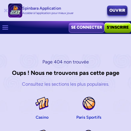
Spinbara Application
OUVRIR
Accéder à l'application pour mieux jouer
SE CONNECTER
S'INSCRIRE
Page 404 non trouvée
Oups ! Nous ne trouvons pas cette page
Consultez les sections les plus populaires.
Casino
Paris Sportifs