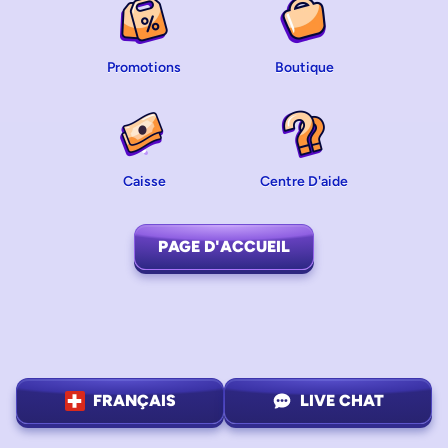
Promotions
Boutique
Caisse
Centre D'aide
PAGE D'ACCUEIL
FRANÇAIS
LIVE CHAT