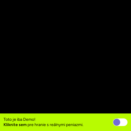
Toto je iba Demo!
Kliknite sem
pre hranie s reálnymi peniazmi.