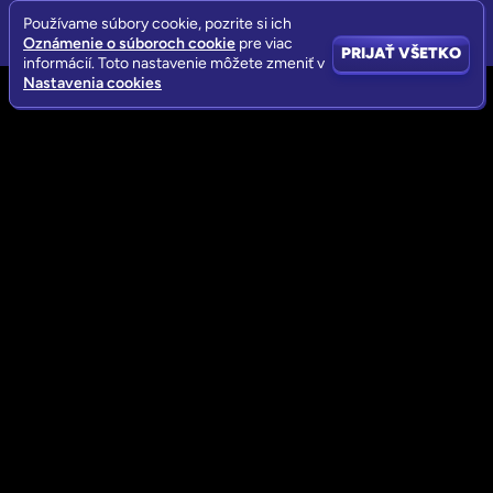
Používame súbory cookie, pozrite si ich
Oznámenie o súboroch cookie
pre viac
PRIJAŤ VŠETKO
informácií. Toto nastavenie môžete zmeniť v
Nastavenia cookies