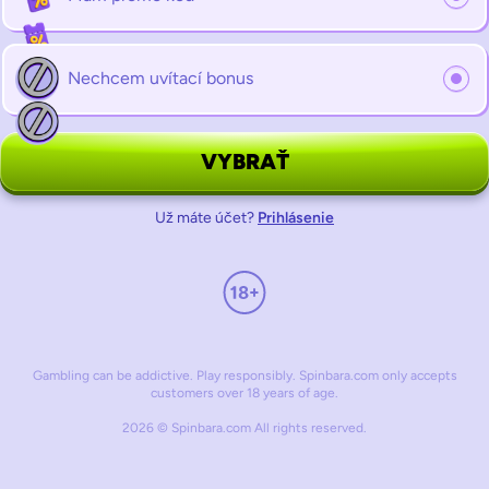
Nechcem uvítací bonus
VYBRAŤ
Už máte účet?
Prihlásenie
Gambling can be addictive. Play responsibly. Spinbara.com only accepts
customers over 18 years of age.
2026 © Spinbara.com All rights reserved.