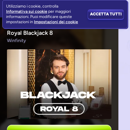
Utilizziamo i cookie, controlla
Informativa sui cookie
per maggiori
ACCETTA TUTTI
informazioni. Puoi modificare queste
impostazioni in
Impostazioni dei cookie
Royal Blackjack 8
Winfinity