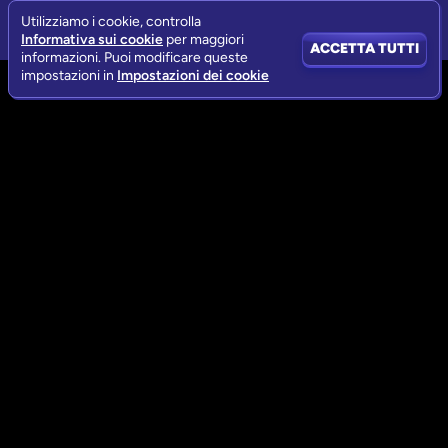
Utilizziamo i cookie, controlla
Informativa sui cookie
per maggiori
ACCETTA TUTTI
informazioni. Puoi modificare queste
impostazioni in
Impostazioni dei cookie