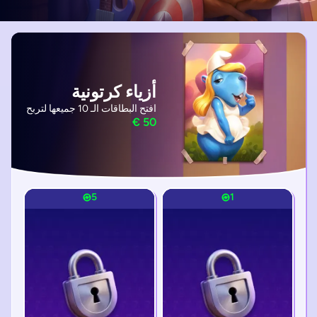
أزياء كرتونية
افتح البطاقات الـ 10 جميعها لتربح
5
5
1
1