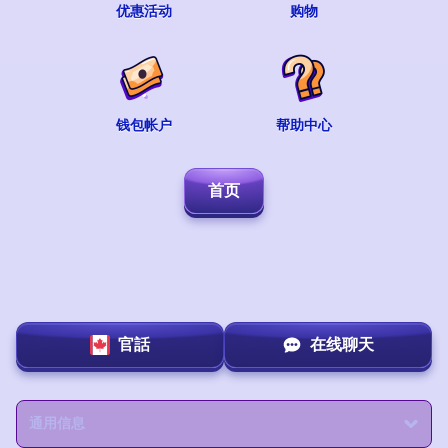
优惠活动
购物
钱包帐户
帮助中心
首页
官話
在线聊天
通用信息