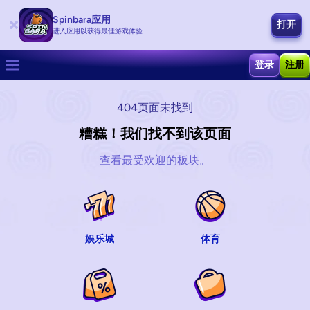
Spinbara应用
打开
进入应用以获得最佳游戏体验
登录
注册
404页面未找到
糟糕！我们找不到该页面
查看最受欢迎的板块。
娱乐城
体育