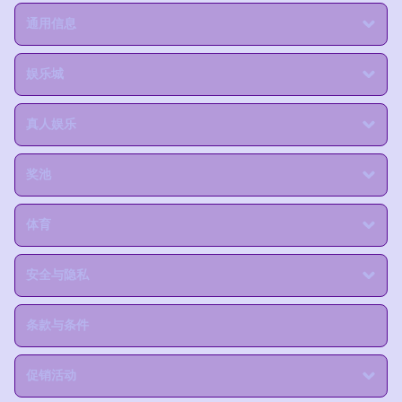
通用信息
娱乐城
真人娱乐
奖池
体育
安全与隐私
条款与条件
促销活动