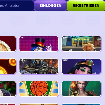
en, Anbieter
EINLOGGEN
REGISTRIEREN
NEU
NEU
NEU
NEU
NEU