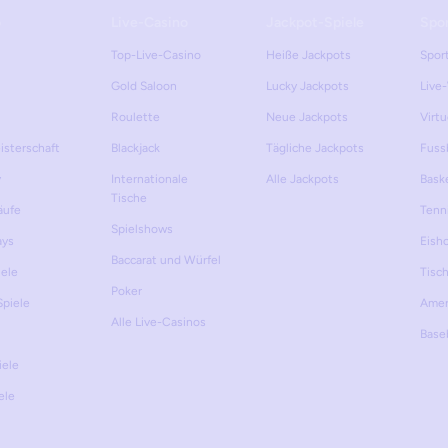
o
Live-Casino
Jackpot-Spiele
Spo
Top-Live-Casino
Heiße Jackpots
Spor
Gold Saloon
Lucky Jackpots
Live
Roulette
Neue Jackpots
Virtu
sterschaft
Blackjack
Tägliche Jackpots
Fuss
v
Internationale
Alle Jackpots
Baske
Tische
äufe
Tenn
Spielshows
ys
Eish
Baccarat und Würfel
iele
Tisc
Poker
Spiele
Amer
Alle Live-Casinos
Base
iele
ele