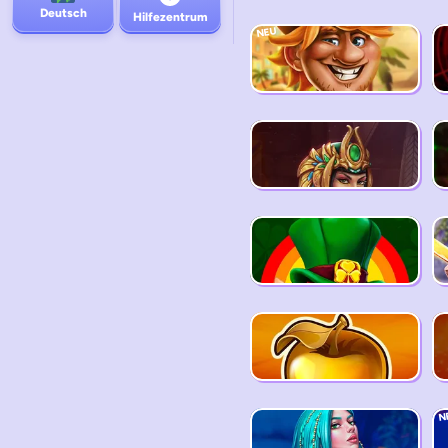
Deutsch
Hilfezentrum
NEU
N