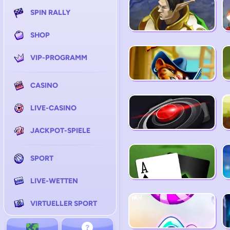
SPIN RALLY
SHOP
VIP-PROGRAMM
CASINO
LIVE-CASINO
JACKPOT-SPIELE
SPORT
LIVE-WETTEN
NEU
VIRTUELLER SPORT