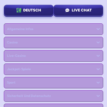
DEUTSCH
LIVE CHAT
Allgemeine Infos
Casino
Live-Casino
Jackpot-Spiele
Sport
Sicherheit Und Datenschutz