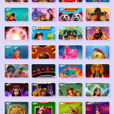
NEU
NEU
NEU
NEU
NEU
NEU
NEU
NEU
NEU
NEU
NEU
NEU
NEU
NEU
NEU
NEU