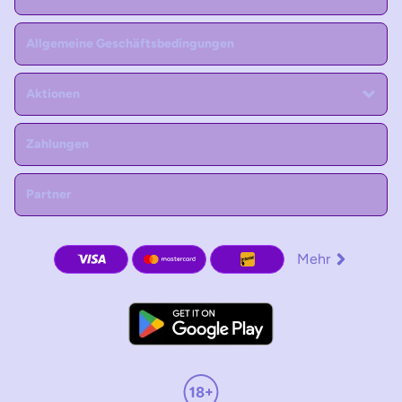
Allgemeine Geschäftsbedingungen
Aktionen
Zahlungen
Partner
Mehr