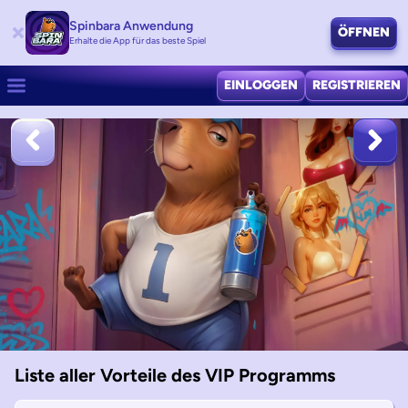
Spinbara Anwendung
ÖFFNEN
Erhalte die App für das beste Spiel
EINLOGGEN
REGISTRIEREN
Liste aller Vorteile des VIP Programms